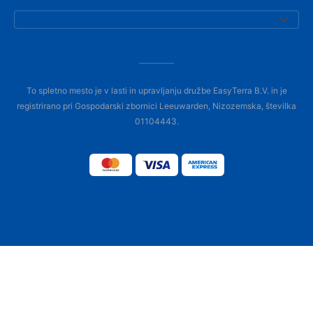
To spletno mesto je v lasti in upravljanju družbe EasyTerra B.V. in je
registrirano pri Gospodarski zbornici Leeuwarden, Nizozemska, številka
01104443.