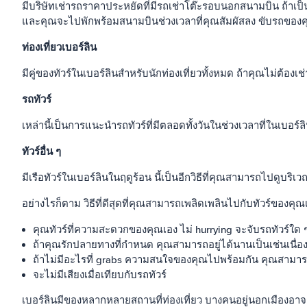
มีบริษัทเช่ารถราคาประหยัดที่มีรถเช่าโต๊ะรอบนอกสนามบิน ถ้าเ
และคุณจะไปพักพร้อมสนามบินช่วงเวลาที่คุณสัมผัสลง ขับรถของคุณ
ท่องเที่ยวเบอร์ลิน
มีคู่ของทัวร์ในเบอร์ลินสำหรับนักท่องเที่ยวทั้งหมด ถ้าคุณไม่ต้อง
รถทัวร์
เหล่านี้เป็นการแนะนำรถทัวร์ที่มีตลอดทั้งวันในช่วงเวลาที่ในเบอร์
ทัวร์อื่น ๆ
มีเรือทัวร์ในเบอร์ลินในฤดูร้อน นี้เป็นอีกวิธีที่คุณสามารถไปดูบริเ
อย่างไรก็ตาม วิธีที่ดีสุดที่คุณสามารถเพลิดเพลินไปกับทัวร์ของคุ
คุณทัวร์ที่ความสะดวกของคุณเอง ไม่ hurrying จะจับรถทัวร์ใด 
ถ้าคุณรักปลายทางที่กำหนด คุณสามารถอยู่ได้นานเป็นเช่นเ
ถ้าไม่มีอะไรที่ grabs ความสนใจของคุณไปพร้อมกัน คุณสามา
จะไม่มีเสียงเมื่อเทียบกับรถทัวร์
เบอร์ลินมีของหลากหลายสถานที่ท่องเที่ยว บางคนอยู่นอกเมืองอาจการส