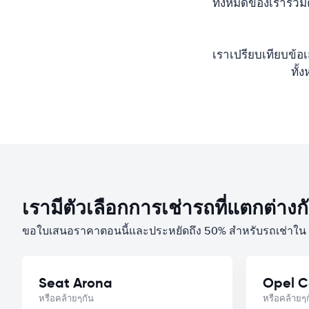
ทั้งหมดของเรารวมค
เราเปรียบเทียบข้อ
ทั้
เรามีตัวเลือกการเช่ารถที่แตกต่า
ขอใบเสนอราคาตอนนี้และประหยัดถึง 50% สำหรับรถเช่าใน เ
Seat Arona
Opel C
หรือคล้ายๆกัน
หรือคล้ายๆ