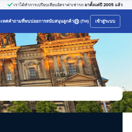
มาตั้งแต่ปี 2005 แล้ว
เราได้ทำการเปรียบเทียบอัตราค่าเช่ารถ
ะเทศ
คำถามที่พบบ่อย
การสนับสนุนลูกค้า
(TH)
เข้าสู่ระบบ