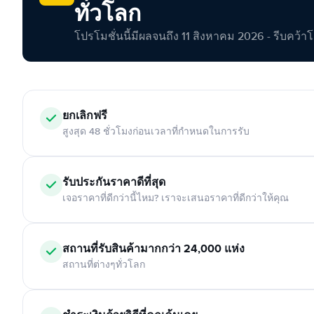
ทั่วโลก
โปรโมชั่นนี้มีผลจนถึง 11 สิงหาคม 2026 - รีบคว้าโอกา
ยกเลิกฟรี
สูงสุด 48 ชั่วโมงก่อนเวลาที่กำหนดในการรับ
รับประกันราคาดีที่สุด
เจอราคาที่ดีกว่านี้ไหม? เราจะเสนอราคาที่ดีกว่าให้คุณ
สถานที่รับสินค้ามากกว่า 24,000 แห่ง
สถานที่ต่างๆทั่วโลก