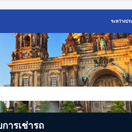
ระหว่างปร
บการเช่ารถ