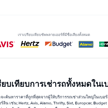
เราเปรียบเทียบซัพพลายเออร์ที่มีชื่อเสียงทั้งหมด
ียบเทียบการเช่ารถทั้งหมดในเบ
้นหาราคาที่ถูกที่สุดจากผู้ให้บริการรถเช่าส่วนใหญ่ในเบอร์ล
ร์ลิน เช่น; Hertz, Avis, Alamo, Thrifty, Sixt, Europcar, Budg