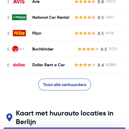
Avis
8.8
(7427)
National Car Rental
8.5
(491)
Flizzr
8.5
(479)
Buchbinder
8.5
(572)
G
Dollar Rent a Car
8.4
(5286)
Toon alle verhuurders
Kaart met huurauto locaties in
Berlijn