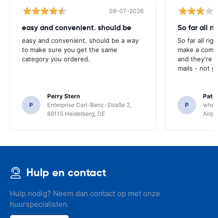
08-07-2026
easy and convenient. should be
So far all ri
easy and convenient. should be a way
So far all rig
to make sure you get the same
make a compl
category you ordered.
and they're g
mails - not g
Perry Stern
Patr
P
Enterprise Carl-Benz-Straße 2,
P
whee
69115 Heidelberg, DE
Airpo
Hulp en contact
Hulp nodig? Neem dan contact op met onze
huurspecialisten.