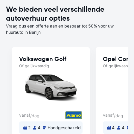
We bieden veel verschillende
autoverhuur opties
Vraag dus een offerte aan en bespaar tot 50% voor uw
huurauto in Berlijn
Volkswagen Golf
Opel Cors
Of gelijkwaardig
Of gelijkwaardig
vanaf
vanaf
/dag
/dag
2
4
Handgeschakeld
4
4
H